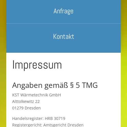
Anfrage
Kontakt
Impressum
Angaben gemäß § 5 TMG
KST Wärmetechnik GmbH
Alttolkewitz 22
01279 Dresden
Handelsregister: HRB 30719
Registergericht: Amtsgericht Dresden